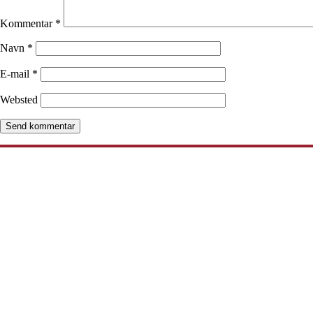
Kommentar
*
Navn
*
E-mail
*
Websted