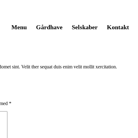
Menu
Gårdhave
Selskaber
Kontakt
et sint. Velit ther sequat duis enim velit mollit xercitation.
t med
*