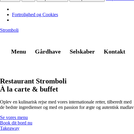
Fortrolighed og Cookies
Stromboli
Menu
Gårdhave
Selskaber
Kontakt
TAKEAWAY
BOOK BORD
Restaurant Stromboli
À la carte & buffet
Oplev en kulinarisk rejse med vores internationale retter, tilberedt med
de bedste ingredienser og med en passion for ægte og autentisk madlav
Se vores menu
Book dit bord nu
Takeaway