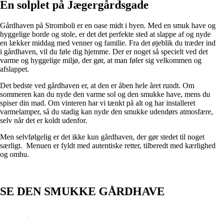
En solplet på Jægergårdsgade
Gårdhaven på Stromboli er en oase midt i byen. Med en smuk have og
hyggelige borde og stole, er det det perfekte sted at slappe af og nyde
en lækker middag med venner og familie. Fra det øjeblik du træder ind
i gårdhaven, vil du føle dig hjemme. Der er noget så specielt ved det
varme og hyggelige miljø, der gør, at man føler sig velkommen og
afslappet.
Det bedste ved gårdhaven er, at den er åben hele året rundt. Om
sommeren kan du nyde den varme sol og den smukke have, mens du
spiser din mad. Om vinteren har vi tænkt på alt og har installeret
varmelamper, så du stadig kan nyde den smukke udendørs atmosfære,
selv når det er koldt udenfor.
Men selvfølgelig er det ikke kun gårdhaven, der gør stedet til noget
særligt. Menuen er fyldt med autentiske retter, tilberedt med kærlighed
og omhu.
SE DEN SMUKKE GÅRDHAVE